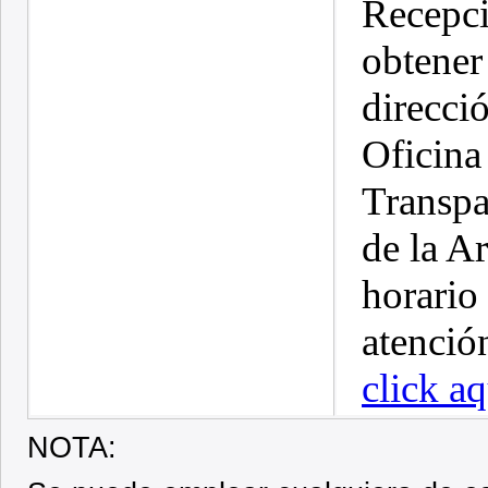
Recepci
obtener
direcci
Oficina
Transpa
de la A
horario
atenció
click aq
NOTA: