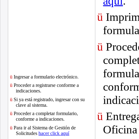
aqui
.
ü
Imprim
formula
ü
Procede
complet
formula
ü
Ingresar a formulario electrónico.
confor
ü
Proceder a registrarse conforme a
indicaciones.
indicac
ü
Si ya está registrado, ingresar con su
clave al sistema.
ü
Entrega
ü
Proceder a completar formulario,
conforme a indicaciones.
Oficina
ü
Para ir al Sistema de Gestión de
Solicitudes
hacer click aquí